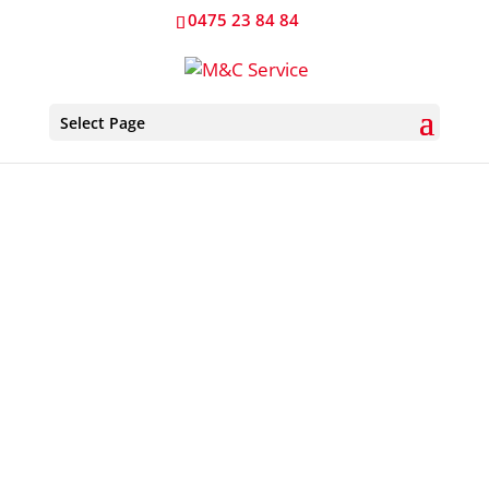
0475 23 84 84
Select Page
Mercedes Atego 30
m –
Ruthmann T300 avec bras
JIB
510 EUR / jour
(prix par jour pour une
nacelle sans chauffeur)
LOUER CE PRODUIT