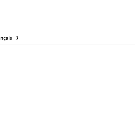
nçais
bras JIB
eur)