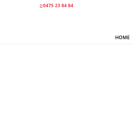
0475 23 84 84
HOME
Mercede
510