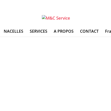
NACELLES
SERVICES
A PROPOS
CONTACT
Fra
s Atego 30
m – Ruthmann T300 avec 
 EUR / jour
(prix par jour pour une nacelle sans chauff
LOUER CE PRODUIT